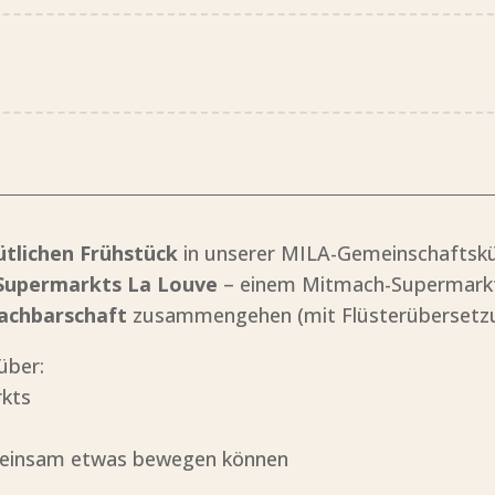
tlichen Frühstück
in unserer MILA-Gemeinschaftsküc
 Supermarkts La Louve
– einem Mitmach-Supermarkt,
achbarschaft
zusammengehen (mit Flüsterübersetzun
über:
rkts
emeinsam etwas bewegen können