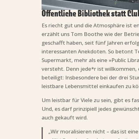
Öffentliche Bibliothek statt Clu
Es riecht gut und die Atmosphäre ist 
erzählt uns Tom Boothe wie der Betrie
geschafft haben, seit fünf Jahren erf
interessanten Anekdoten. So betont To
Supermarkt, mehr als eine »Public Libra
versteht. Denn jede*r ist willkommen,
beteiligt: Insbesondere bei der drei S
leistbare Lebensmittel einkaufen zu k
Um leistbar für Viele zu sein, gibt es 
Und, es darf prinzipiell jedes gewünsc
auch gekauft wird.
„Wir moralisieren nicht – das ist ein