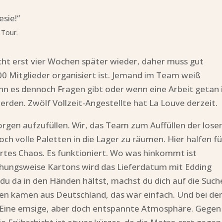
sie!“
 Tour.
cht erst vier Wochen später wieder, daher muss gut
.300 Mitglieder organisiert ist. Jemand im Team weiß
nn es dennoch Fragen gibt oder wenn eine Arbeit getan i
erden. Zwölf Vollzeit-Angestellte hat La Louve derzeit.
rgen aufzufüllen. Wir, das Team zum Auffüllen der lose
ch volle Paletten in die Lager zu räumen. Hier halfen fü
ertes Chaos. Es funktioniert. Wo was hinkommt ist
iehungsweise Kartons wird das Lieferdatum mit Edding
du da in den Händen hältst, machst du dich auf die Such
en kamen aus Deutschland, das war einfach. Und bei de
t. Eine emsige, aber doch entspannte Atmosphäre. Gegen