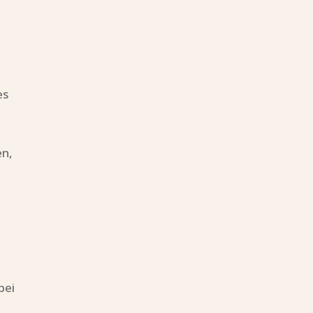
es
t
en,
bei