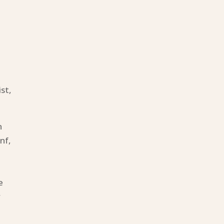
st,
n
nf,
e
r