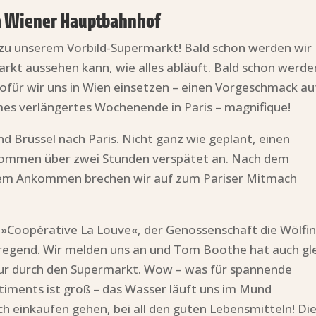
m Wiener Hauptbahnhof
s zu unserem Vorbild-Supermarkt! Bald schon werden wir
arkt aussehen kann, wie alles abläuft. Bald schon werde
ür wir uns in Wien einsetzen – einen Vorgeschmack au
es verlängertes Wochenende in Paris – magnifique!
 Brüssel nach Paris. Nicht ganz wie geplant, einen
 kommen über zwei Stunden verspätet an. Nach dem
rzem Ankommen brechen wir auf zum Pariser Mitmach
er »Coopérative La Louve«, der Genossenschaft die Wölfin
regend. Wir melden uns an und Tom Boothe hat auch gl
Tour durch den Supermarkt. Wow – was für spannende
timents ist groß – das Wasser läuft uns im Mund
h einkaufen gehen, bei all den guten Lebensmitteln! Di